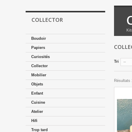
COLLECTOR
Kit
Boudoir
COLL
Papiers
Curiosités
Tri
--
Collector
Mobilier
Résultats 1
Objets
Enfant
Cuisine
Atelier
Hifi
Trop tard