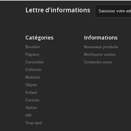
Lettre d'informations
Catégories
Informations
Boudoir
Nouveaux produits
Papiers
Meilleures ventes
Curiosités
Contactez-nous
Collector
Mobilier
Objets
Enfant
Cuisine
Atelier
Hifi
Trop tard