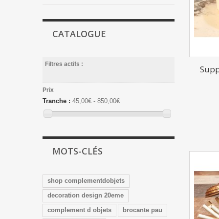
CATALOGUE
Filtres actifs :
Supp
Prix
Tranche :
45,00€ - 850,00€
MOTS-CLÉS
shop complementdobjets
decoration design 20eme
complement d objets
brocante pau